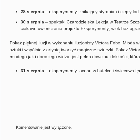
28 sierpnia
– eksperymenty: znikający styropian i ciepły lód
30 sierpnia
– spektakl Czarodziejska Lekcja w Teatrze Szc
ciekawe uwieńczenie projektu Eksperymenty; wiek bez ograni
Pokaz pięknej iluzji w wykonaniu iluzjonisty Victora Febo. Młoda 
sztuki i wspólnie z artystą tworzyć magiczne sztuczki. Pokaz Vict
młodego jak i dorosłego widza, jest pełen dowcipu i lekkości, któr
31 sierpnia
– eksperymenty: ocean w butelce i świecowa tę
Komentowanie jest wyłączone.