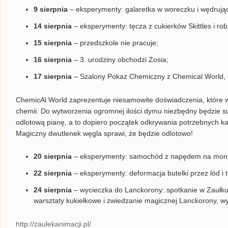
9 sierpnia
– eksperymenty: galaretka w woreczku i wędrują
14 sierpnia
– eksperymenty: tęcza z cukierków Skittles i rob
15 sierpnia
– przedszkole nie pracuje;
16 sierpnia
– 3. urodziny obchodzi Zosia;
17 sierpnia
– Szalony Pokaz Chemiczny z Chemical World, 
ChemicAl World zaprezentuje niesamowite doświadczenia, które 
chemii. Do wytworzenia ogromnej ilości dymu niezbędny będzie s
odlotową pianę, a to dopiero początek odkrywania potrzebnych k
Magiczny dwutlenek węgla sprawi, że będzie odlotowo!
20 sierpnia
– eksperymenty: samochód z napędem na monet
22 sierpnia
– eksperymenty: deformacja butelki przez lód i t
24 sierpnia
– wycieczka do Lanckorony: spotkanie w Zaułku 
warsztaty kukiełkowe i zwiedzanie magicznej Lanckorony, wyc
http://zaulekanimacji.pl/