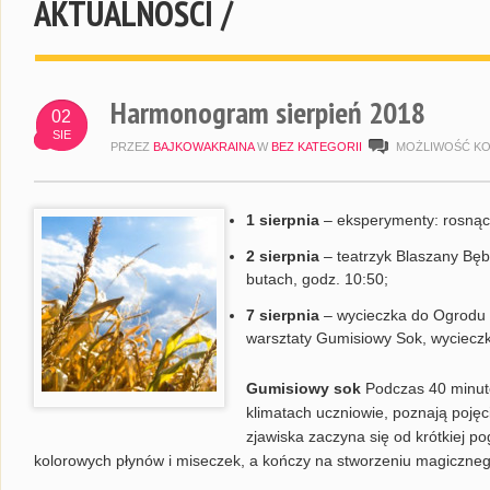
AKTUALNOŚCI /
Harmonogram sierpień 2018
02
SIE
PRZEZ
BAJKOWAKRAINA
W
BEZ KATEGORII
MOŻLIWOŚĆ K
1 sierpnia
– eksperymenty: rosnąca
2 sierpnia
– teatrzyk Blaszany Bęb
butach, godz. 10:50;
7 sierpnia
– wycieczka do Ogrodu 
warsztaty Gumisiowy Sok, wycieczka
Gumisiowy sok
Podczas 40 minut
klimatach uczniowie, poznają poję
zjawiska zaczyna się od krótkiej 
kolorowych płynów i miseczek, a kończy na stworzeniu magiczneg