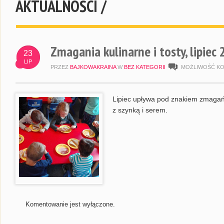
AKTUALNOŚCI /
Zmagania kulinarne i tosty, lipiec
23
LIP
PRZEZ
BAJKOWAKRAINA
W
BEZ KATEGORII
MOŻLIWOŚĆ K
Lipiec upływa pod znakiem zmagań 
z szynką i serem.
Komentowanie jest wyłączone.