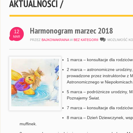
AKTUALNOŚCI /
Harmonogram marzec 2018
12
MAR
PRZEZ
BAJKOWAKRAINA
W
BEZ KATEGORII
MOŻLIWOŚĆ K
1 marca – konsultacje dla rodziców
2 marca – astronomiczne urodziny, 
prowadzone przez instruktorów z
Astronomicznego w Niepołomicach
5 marca – podróżnicze urodziny, Ma
Poznajemy Świat.
7 marca – konsultacje dla rodziców
8 marca – Dzień Dziewczynek, ws
muffinek.