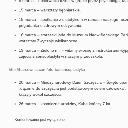
8 marca – obserwacja dzieci w grupie przez psychologa, Ma
15 marca – warsztaty bębniarskie.
15 marca – spotkanie z dietetykiem w ramach naszego rocz
pogadanka o zdrowym odżywianiu.
16 marca – starszaki jadą do Muzeum Nadwiślańskiego Par
warsztaty Zwyczaje wielkanocne.
19 marca – Zielono mi! – witamy wiosnę z instruktorami wyj
zajęcia z sensoplastyki w naszym przedszkolu.
http://harcownia.com/oferta/sensoplastyka
20 marca – Międzynarodowy Dzień Szczęścia – Święto upami
„dążenie do szczęścia jest podstawowym celem człowieka”.
krążyły wokół szczęścia
26 marca – kosmiczne urodziny, Kuba kończy 7 lat.
Komentowanie jest wyłączone.