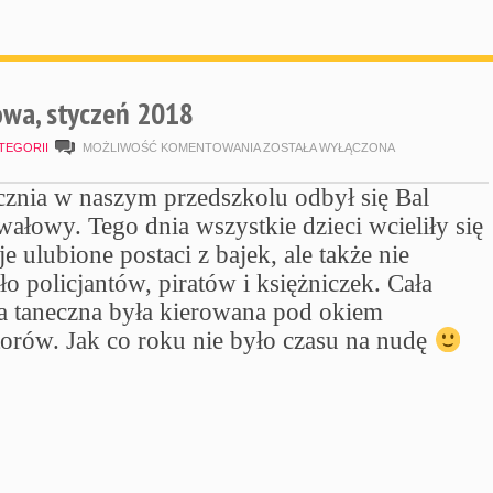
wa, styczeń 2018
ZABAWA
TEGORII
MOŻLIWOŚĆ KOMENTOWANIA
ZOSTAŁA WYŁĄCZONA
KARNAWAŁOWA,
cznia w naszym przedszkolu odbył się Bal
STYCZEŃ
ałowy. Tego dnia wszystkie dzieci wcieliły się
2018
e ulubione postaci z bajek, ale także nie
ło policjantów, piratów i księżniczek. Cała
 taneczna była kierowana pod okiem
orów. Jak co roku nie było czasu na nudę