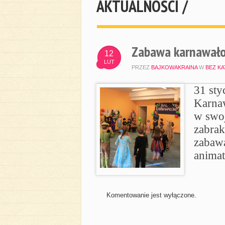
AKTUALNOŚCI /
Zabawa karnawało
12
LUT
PRZEZ
BAJKOWAKRAINA
W
BEZ KA
31 sty
Karnaw
w swoj
zabrak
zabawa
animat
Komentowanie jest wyłączone.