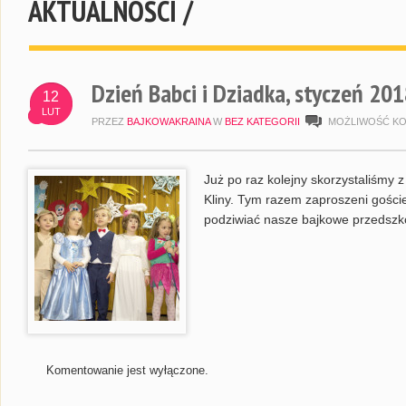
AKTUALNOŚCI /
Dzień Babci i Dziadka, styczeń 20
12
LUT
PRZEZ
BAJKOWAKRAINA
W
BEZ KATEGORII
MOŻLIWOŚĆ K
Już po raz kolejny skorzystaliśmy
Kliny. Tym razem zaproszeni goście
podziwiać nasze bajkowe przedszko
Komentowanie jest wyłączone.