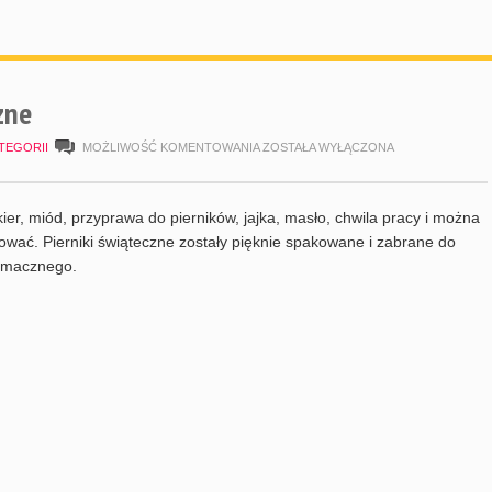
zne
PIERNICZKI
TEGORII
MOŻLIWOŚĆ KOMENTOWANIA
ZOSTAŁA WYŁĄCZONA
ŚWIĄTECZNE
ier, miód, przyprawa do pierników, jajka, masło, chwila pracy i można
tować. Pierniki świąteczne zostały pięknie spakowane i zabrane do
Smacznego.