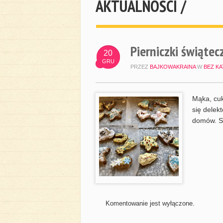
AKTUALNOŚCI /
Pierniczki świątec
20
GRU
PRZEZ
BAJKOWAKRAINA
W
BEZ KA
Mąka, cuk
się delek
domów. 
Komentowanie jest wyłączone.