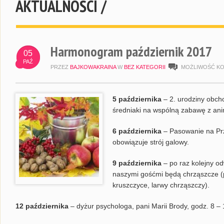
AKTUALNOŚCI /
Harmonogram październik 2017
05
PAŹ
PRZEZ
BAJKOWAKRAINA
W
BEZ KATEGORII
MOŻLIWOŚĆ K
5 października
– 2. urodziny obch
średniaki na wspólną zabawę z an
6 października
– Pasowanie na Prz
obowiązuje strój galowy.
9 października
– po raz kolejny o
naszymi gośćmi będą chrząszcze (p
kruszczyce, larwy chrząszczy).
12 października
– dyżur psychologa, pani Marii Brody, godz. 8 – 