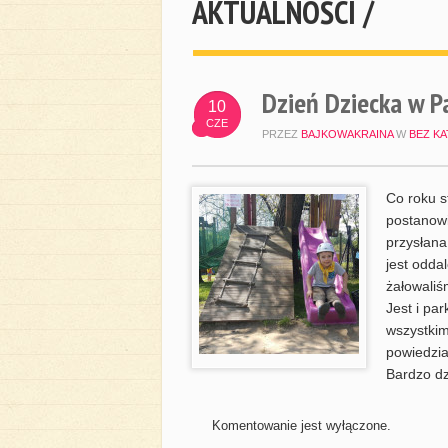
AKTUALNOŚCI /
Dzień Dziecka w P
10
CZE
PRZEZ
BAJKOWAKRAINA
W
BEZ KA
Co roku s
postanowi
przysłana
jest odda
żałowaliś
Jest i par
wszystkim
powiedzia
Bardzo dz
Komentowanie jest wyłączone.