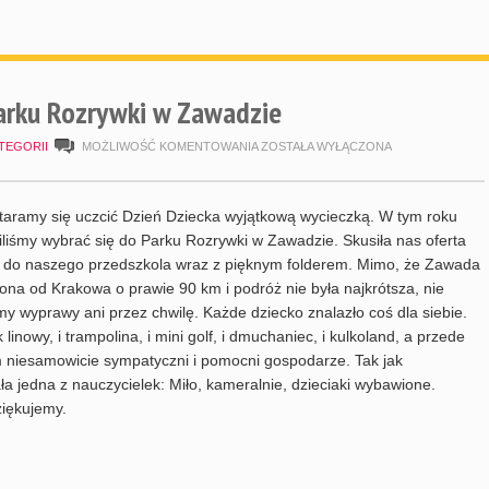
arku Rozrywki w Zawadzie
DZIEŃ
TEGORII
MOŻLIWOŚĆ KOMENTOWANIA
ZOSTAŁA WYŁĄCZONA
DZIECKA
W
taramy się uczcić Dzień Dziecka wyjątkową wycieczką. W tym roku
PARKU
liśmy wybrać się do Parku Rozrywki w Zawadzie. Skusiła nas oferta
 do naszego przedszkola wraz z pięknym folderem. Mimo, że Zawada
ROZRYWKI
lona od Krakowa o prawie 90 km i podróż nie była najkrótsza, nie
W
my wyprawy ani przez chwilę. Każde dziecko znalazło coś dla siebie.
ZAWADZIE
k linowy, i trampolina, i mini golf, i dmuchaniec, i kulkoland, a przede
 niesamowicie sympatyczni i pomocni gospodarze. Tak jak
ła jedna z nauczycielek: Miło, kameralnie, dzieciaki wybawione.
iękujemy.