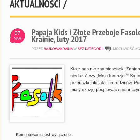
AKTUALNOŚCI /
Papaja Kids i Złote Przeboje Fasol
07
Krainie, luty 2017
MAR
PRZEZ
BAJKOWAKRAINA
W
BEZ KATEGORII
MOŻLIWOŚĆ K
Kto z nas nie zna piosenek „Zabiorę
nieduża” czy „Moja fantazja”? Są t
przedszkolaki jak i ich rodziców. P
miały okazję pośpiewać i potańczy
Komentowanie jest wyłączone.