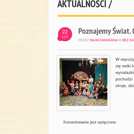
AKTUALNOŚCI /
Poznajemy Świat. 
22
LUT
PRZEZ
BAJKOWAKRAINA
W
BEZ KA
W staroży
się setki 
wynalazki
pochodzi 
stroje, dz
Komentowanie jest wyłączone.