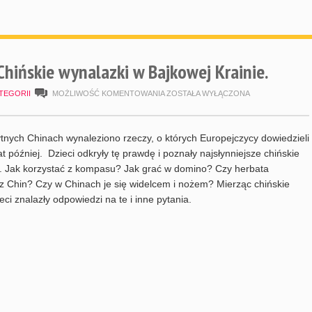
Chińskie wynalazki w Bajkowej Krainie.
POZNAJEMY
TEGORII
MOŻLIWOŚĆ KOMENTOWANIA
ZOSTAŁA WYŁĄCZONA
ŚWIAT.
CHIŃSKIE
tnych Chinach wynaleziono rzeczy, o których Europejczycy dowiedzieli
WYNALAZKI
lat później. Dzieci odkryły tę prawdę i poznały najsłynniejsze chińskie
. Jak korzystać z kompasu? Jak grać w domino? Czy herbata
W
z Chin? Czy w Chinach je się widelcem i nożem? Mierząc chińskie
BAJKOWEJ
ieci znalazły odpowiedzi na te i inne pytania.
KRAINIE.