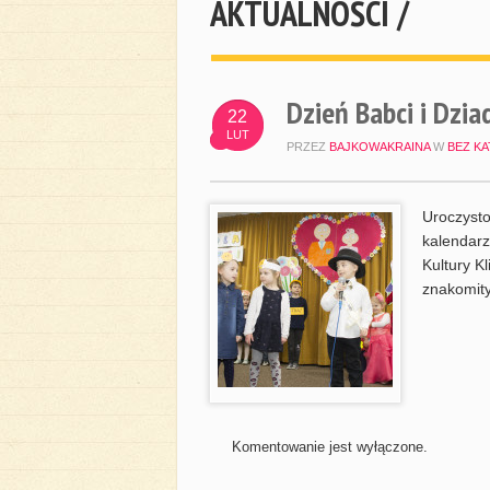
AKTUALNOŚCI /
Dzień Babci i Dzi
22
LUT
PRZEZ
BAJKOWAKRAINA
W
BEZ KA
Uroczysto
kalendarz
Kultury K
znakomity
Komentowanie jest wyłączone.