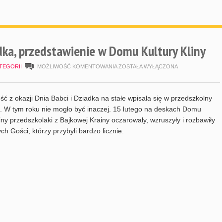
adka, przedstawienie w Domu Kultury Kliny
DZIEŃ
TEGORII
MOŻLIWOŚĆ KOMENTOWANIA
ZOSTAŁA WYŁĄCZONA
BABCI
I
ść z okazji Dnia Babci i Dziadka na stałe wpisała się w przedszkolny
DZIADKA,
. W tym roku nie mogło być inaczej. 15 lutego na deskach Domu
liny przedszkolaki z Bajkowej Krainy oczarowały, wzruszyły i rozbawiły
PRZEDSTAWIENIE
ch Gości, którzy przybyli bardzo licznie.
W
DOMU
KULTURY
KLINY