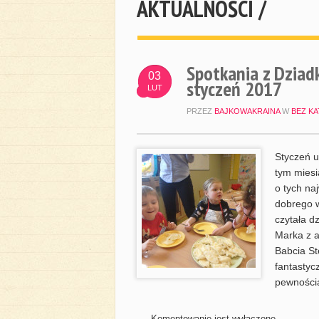
AKTUALNOŚCI /
Spotkania z Dziad
03
styczeń 2017
LUT
PRZEZ
BAJKOWAKRAINA
W
BEZ KA
Styczeń u
tym miesi
o tych na
dobrego w
czytała dz
Marka z a
Babcia St
fantastyc
pewności
Komentowanie jest wyłączone.