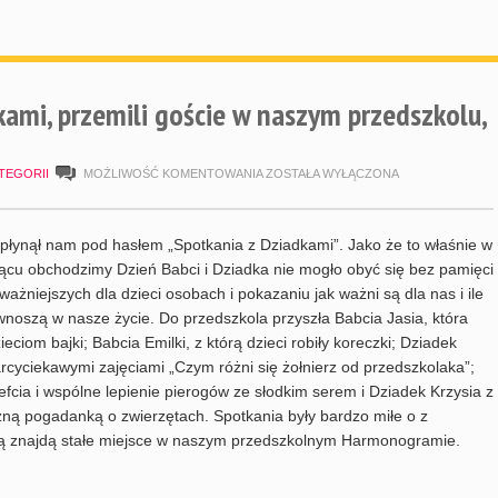
kami, przemili goście w naszym przedszkolu,
SPOTKANIA
TEGORII
MOŻLIWOŚĆ KOMENTOWANIA
ZOSTAŁA WYŁĄCZONA
Z
DZIADKAMI,
płynął nam pod hasłem „Spotkania z Dziadkami”. Jako że to właśnie w
PRZEMILI
ącu obchodzimy Dzień Babci i Dziadka nie mogło obyć się bez pamięci
jważniejszych dla dzieci osobach i pokazaniu jak ważni są dla nas i ile
GOŚCIE
noszą w nasze życie. Do przedszkola przyszła Babcia Jasia, która
W
ieciom bajki; Babcia Emilki, z którą dzieci robiły koreczki; Dziadek
NASZYM
rcyciekawymi zajęciami „Czym różni się żołnierz od przedszkolaka”;
efcia i wspólne lepienie pierogów ze słodkim serem i Dziadek Krzysia z
PRZEDSZKOLU,
zną pogadanką o zwierzętach. Spotkania były bardzo miłe o z
STYCZEŃ
ą znajdą stałe miejsce w naszym przedszkolnym Harmonogramie.
2017