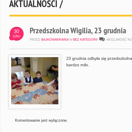
AKTUALNOŚCI /
Przedszkolna Wigilia, 23 grudnia
30
GRU
PRZEZ
BAJKOWAKRAINA
W
BEZ KATEGORII
MOŻLIWOŚĆ K
23 grudnia odbyła się przedszkolna 
bardzo miło.
Komentowanie jest wyłączone.