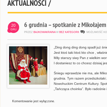
AKTUALNOŚCI /
6 grudnia – spotkanie z Mikołaje
20
GRU
PRZEZ
BAJKOWAKRAINA
W
BEZ KATEGORII
MOŻLIWOŚĆ K
„Ding dong ding dong spadł już śni
Jest ktoś taki ktoś kto chce , właśn
Miły starszy siwy Pan z wielkim wo
I dostaniesz to co chcesz dzisiaj j
Śniegu wprawdzie nie ma, ale Mikoł
grudnia. Tym razem przedszkolaki z
Nowohuckim Centrum Kultury. Spot
„Tańcząca choinka”. Było radośnie 
Komentowanie jest wyłączone.