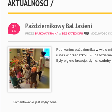
AKTUALNOŚCI /
Październikowy Bal Jasieni
07
LIS
PRZEZ
BAJKOWAKRAINA
W
BEZ KATEGORII
MOŻLIWOŚĆ K
Pod koniec października w wielu m
u nas w przedszkolu 28 październik
Były piękne kreacje, dynie, ozdoby
Komentowanie jest wyłączone.