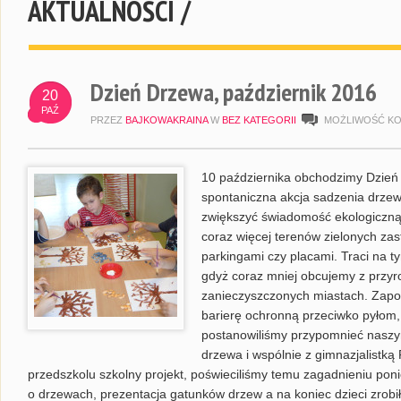
AKTUALNOŚCI /
Dzień Drzewa, październik 2016
20
PAŹ
PRZEZ
BAJKOWAKRAINA
W
BEZ KATEGORII
MOŻLIWOŚĆ K
10 października obchodzimy Dzień
spontaniczna akcja sadzenia drzew,
zwiększyć świadomość ekologiczną
coraz więcej terenów zielonych za
parkingami czy placami. Traci na ty
gdyż coraz mniej obcujemy z przyr
zanieczyszczonych miastach. Zapo
barierę ochronną przeciwko pyłom,
postanowiliśmy przypomnieć naszym
drzewa i wspólnie z gimnazjalistką
przedszkolu szkolny projekt, poświeciliśmy temu zagadnieniu po
o drzewach, prezentacja gatunków drzew a na koniec dzieci zrobił