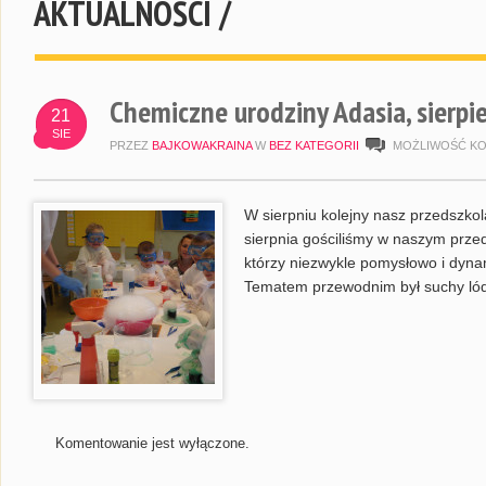
AKTUALNOŚCI /
Chemiczne urodziny Adasia, sierpi
21
SIE
PRZEZ
BAJKOWAKRAINA
W
BEZ KATEGORII
MOŻLIWOŚĆ K
W sierpniu kolejny nasz przedszkol
sierpnia gościliśmy w naszym prze
którzy niezwykle pomysłowo i dyna
Tematem przewodnim był suchy ló
Komentowanie jest wyłączone.