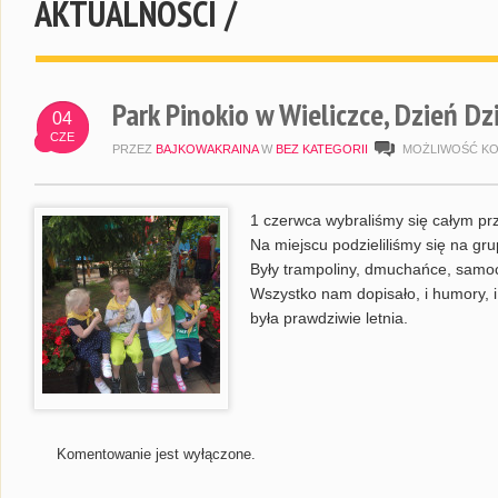
AKTUALNOŚCI /
Park Pinokio w Wieliczce, Dzień D
04
CZE
PRZEZ
BAJKOWAKRAINA
W
BEZ KATEGORII
MOŻLIWOŚĆ K
1 czerwca wybraliśmy się całym prz
Na miejscu podzieliliśmy się na gr
Były trampoliny, dmuchańce, samoch
Wszystko nam dopisało, i humory, 
była prawdziwie letnia.
Komentowanie jest wyłączone.