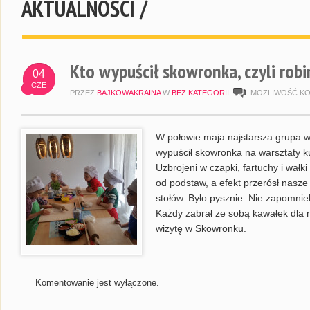
AKTUALNOŚCI /
Kto wypuścił skowronka, czyli rob
04
CZE
PRZEZ
BAJKOWAKRAINA
W
BEZ KATEGORII
MOŻLIWOŚĆ K
W połowie maja najstarsza grupa wyb
wypuścił skowronka na warsztaty ku
Uzbrojeni w czapki, fartuchy i wałk
od podstaw, a efekt przerósł nasze
stołów. Było pysznie. Nie zapomnie
Każdy zabrał ze sobą kawałek dla 
wizytę w Skowronku.
Komentowanie jest wyłączone.