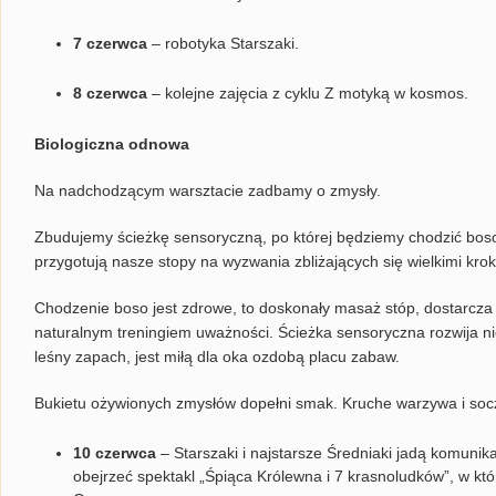
7 czerwca
– robotyka Starszaki.
8 czerwca
– kolejne zajęcia z cyklu Z motyką w kosmos.
Biologiczna odnowa
Na nadchodzącym warsztacie zadbamy o zmysły.
Zbudujemy ścieżkę sensoryczną, po której będziemy chodzić boso
przygotują nasze stopy na wyzwania zbliżających się wielkimi kro
Chodzenie boso jest zdrowe, to doskonały masaż stóp, dostarcza
naturalnym treningiem uważności. Ścieżka sensoryczna rozwija ni
leśny zapach, jest miłą dla oka ozdobą placu zabaw.
Bukietu ożywionych zmysłów dopełni smak. Kruche warzywa i socz
10 czerwca
– Starszaki i najstarsze Średniaki jadą komuni
obejrzeć spektakl „Śpiąca Królewna i 7 krasnoludków”, w k