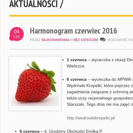
AKTUALNOŚCI /
Harmonogram czerwiec 2016
04
CZE
PRZEZ
BAJKOWAKRAINA
W
BEZ KATEGORII
MOŻLIWOŚĆ K
1 czerwca
– wycieczka z okazji Dn
Wieliczce.
6 czerwca
– wycieczka do MPWiK n
Wędrówki Kropelki, które poprzez
zagadnienia związane z ochroną a
także uczy racjonalnego gospodar
Starszaki. Tego dnia nie ma zajęć 
http://wedrowkikropelki.pl/
6 czerwca
– 4. Urodziny Obchodzi Emilka P.