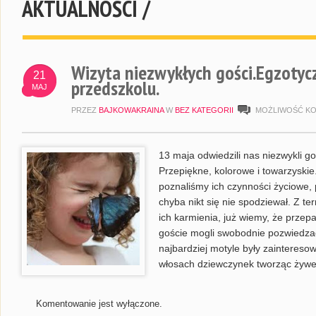
AKTUALNOŚCI /
Wizyta niezwykłych gości.Egzoty
21
przedszkolu.
MAJ
PRZEZ
BAJKOWAKRAINA
W
BEZ KATEGORII
MOŻLIWOŚĆ K
13 maja odwiedzili nas niezwykli go
Przepiękne, kolorowe i towarzyskie
poznaliśmy ich czynności życiowe, 
chyba nikt się nie spodziewał. Z te
ich karmienia, już wiemy, że prze
goście mogli swobodnie pozwiedzać
najbardziej motyle były zaintereso
włosach dziewczynek tworząc żywe
Komentowanie jest wyłączone.