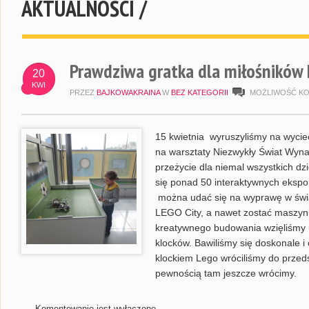
AKTUALNOŚCI /
Prawdziwa gratka dla miłośników 
20
KWI
PRZEZ
BAJKOWAKRAINA
W
BEZ KATEGORII
MOŻLIWOŚĆ K
15 kwietnia wyruszyliśmy na wyci
na warsztaty Niezwykły Świat Wyna
przeżycie dla niemal wszystkich dz
się ponad 50 interaktywnych eks
można udać się na wyprawę w świa
LEGO City, a nawet zostać maszyni
kreatywnego budowania wzięliśmy u
klocków. Bawiliśmy się doskonale 
klockiem Lego wróciliśmy do przedsz
pewnością tam jeszcze wrócimy.
Komentowanie jest wyłączone.