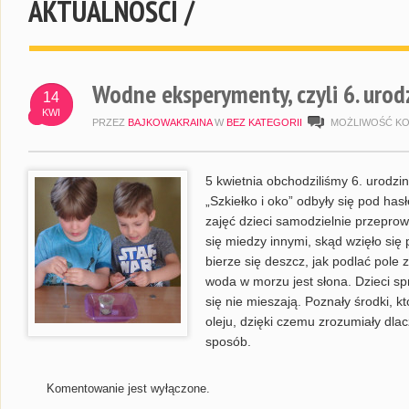
AKTUALNOŚCI /
Wodne eksperymenty, czyli 6. urod
14
KWI
PRZEZ
BAJKOWAKRAINA
W
BEZ KATEGORII
MOŻLIWOŚĆ K
5 kwietnia obchodziliśmy 6. urodz
„Szkiełko i oko” odbyły się pod h
zajęć dzieci samodzielnie przepro
się miedzy innymi, skąd wzięło się
bierze się deszcz, jak podlać pole 
woda w morzu jest słona. Dzieci sp
się nie mieszają. Poznały środki, 
oleju, dzięki czemu zrozumiały dla
sposób.
Komentowanie jest wyłączone.