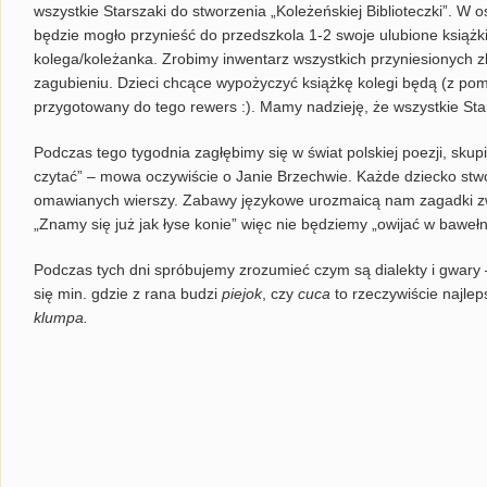
wszystkie Starszaki do stworzenia „Koleżeńskiej Biblioteczki”. W 
będzie mogło przynieść do przedszkola 1-2 swoje ulubione książk
kolega/koleżanka. Zrobimy inwentarz wszystkich przyniesionych zb
zagubieniu. Dzieci chcące wypożyczyć książkę kolegi będą (z pom
przygotowany do tego rewers :). Mamy nadzieję, że wszystkie Star
Podczas tego tygodnia zagłębimy się w świat polskiej poezji, skupi
czytać” – mowa oczywiście o Janie Brzechwie. Każde dziecko stwor
omawianych wierszy. Zabawy językowe urozmaicą nam zagadki zw
„Znamy się już jak łyse konie” więc nie będziemy „owijać w bawełn
Podczas tych dni spróbujemy zrozumieć czym są dialekty i gwa
się min. gdzie z rana budzi
piejok
, czy
cuca
to rzeczywiście najlep
klumpa.