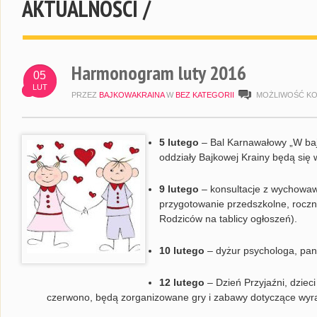
AKTUALNOŚCI /
Harmonogram luty 2016
05
LUT
PRZEZ
BAJKOWAKRAINA
W
BEZ KATEGORII
MOŻLIWOŚĆ K
5 lutego
– Bal Karnawałowy „W baj
oddziały Bajkowej Krainy będą się
9 lutego
– konsultacje z wychowaw
przygotowanie przedszkolne, roczni
Rodziców na tablicy ogłoszeń).
10 lutego
– dyżur psychologa, pani
12 lutego
– Dzień Przyjaźni, dziec
czerwono, będą zorganizowane gry i zabawy dotyczące wyra