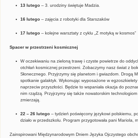
13 lutego
– 3. urodziny świętuje Madzia.
16 lutego
– zajęcia z robotyki dla Starszaków
17 lutego
– kolejne warsztaty z cyklu „Z motyką w kosmos”
Spacer w przestrzeni kosmicznej
W oczekiwaniu na zieloną trawę i czyste powietrze do oddy
otchłań kosmicznej przestrzeni. Zobaczymy nasz świat z b
Słonecznego. Przyjrzymy się planetom i gwiazdom. Drogą M
spotkanie galaktyk. Wykonując wyposażone w egzoszkielet
naprzeciw przyszłości. Będzie to wspaniała okazja do poznan
nim rządzą. Przyjrzymy się także nowatorskim technologiom
zmierzają.
22 – 26 lutego
– tydzień poświęcony językowi polskiemu, pon
działo w przedszkolu. Program przygotowała pani Mariola, m
Zainspirowani Międzynarodowym Dniem Języka Ojczystego obch