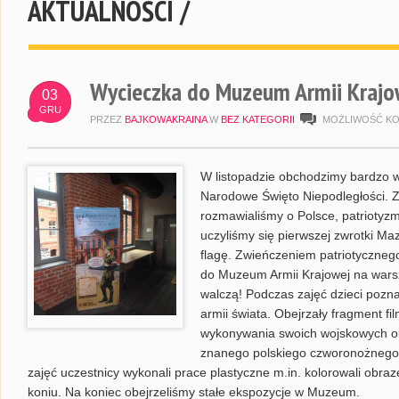
AKTUALNOŚCI /
Wycieczka do Muzeum Armii Krajow
03
GRU
PRZEZ
BAJKOWAKRAINA
W
BEZ KATEGORII
MOŻLIWOŚĆ K
W listopadzie obchodzimy bardzo w
Narodowe Święto Niepodległości. 
rozmawialiśmy o Polsce, patrioty
uczyliśmy się pierwszej zwrotki M
flagę. Zwieńczeniem patriotycznego
do Muzeum Armii Krajowej na warsz
walczą! Podczas zajęć dzieci poznał
armii świata. Obejrzały fragment f
wykonywania swoich wojskowych obo
znanego polskiego czworonożnego 
zajęć uczestnicy wykonali prace plastyczne m.in. kolorowali obr
koniu. Na koniec obejrzeliśmy stałe ekspozycje w Muzeum.