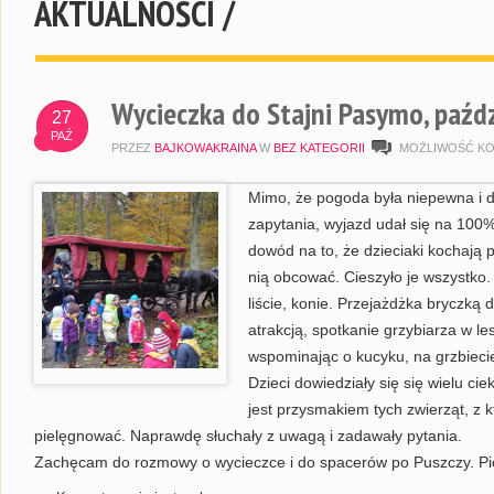
AKTUALNOŚCI /
Wycieczka do Stajni Pasymo, paźd
27
PAŹ
PRZEZ
BAJKOWAKRAINA
W
BEZ KATEGORII
MOŻLIWOŚĆ K
Mimo, że pogoda była niepewna i 
zapytania, wyjazd udał się na 100%. 
dowód na to, że dzieciaki kochają 
nią obcować. Cieszyło je wszystko. 
liście, konie. Przejażdżka bryczką 
atrakcją, spotkanie grzybiarza w les
wspominając o kucyku, na grzbiec
Dzieci dowiedziały się się wielu ci
jest przysmakiem tych zwierząt, z kt
pielęgnować. Naprawdę słuchały z uwagą i zadawały pytania.
Zachęcam do rozmowy o wycieczce i do spacerów po Puszczy. Pi