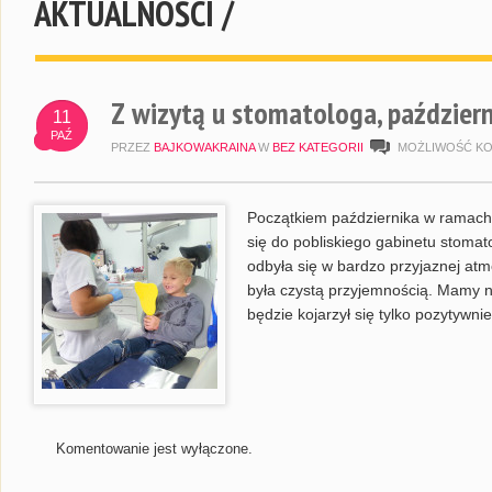
AKTUALNOŚCI /
Z wizytą u stomatologa, paździer
11
PAŹ
PRZEZ
BAJKOWAKRAINA
W
BEZ KATEGORII
MOŻLIWOŚĆ K
Początkiem października w ramach p
się do pobliskiego gabinetu stomat
odbyła się w bardzo przyjaznej atm
była czystą przyjemnością. Mamy n
będzie kojarzył się tylko pozytywni
Komentowanie jest wyłączone.