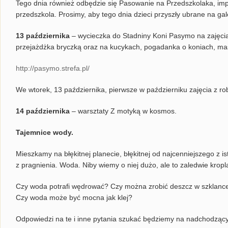
Tego dnia również odbędzie się Pasowanie na Przedszkolaka, im
przedszkola. Prosimy, aby tego dnia dzieci przyszły ubrane na ga
13 października
– wycieczka do Stadniny Koni Pasymo na zajęcia
przejażdżka bryczką oraz na kucykach, pogadanka o koniach, maś
http://pasymo.strefa.pl/
We wtorek, 13 października, pierwsze w październiku zajęcia z ro
14 października
– warsztaty Z motyką w kosmos.
Tajemnice wody.
Mieszkamy na błękitnej planecie, błękitnej od najcenniejszego z i
z pragnienia. Woda. Niby wiemy o niej dużo, ale to zaledwie krop
Czy woda potrafi wędrować? Czy można zrobić deszcz w szklance
Czy woda może być mocna jak klej?
Odpowiedzi na te i inne pytania szukać będziemy na nadchodząc