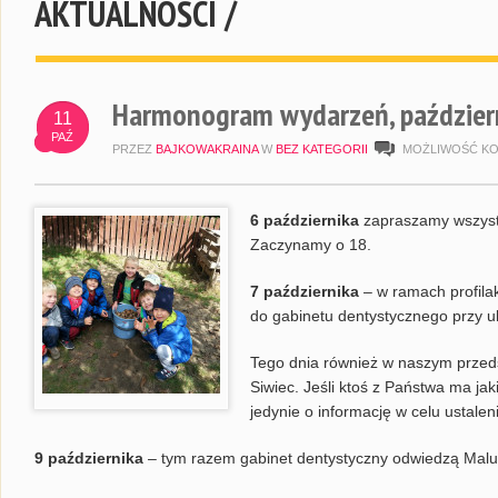
AKTUALNOŚCI /
Harmonogram wydarzeń, paździer
11
PAŹ
PRZEZ
BAJKOWAKRAINA
W
BEZ KATEGORII
MOŻLIWOŚĆ K
6 października
zapraszamy wszyst
Zaczynamy o 18.
7 października
– w ramach profilak
do gabinetu dentystycznego przy ul
Tego dnia również w naszym przeds
Siwiec. Jeśli ktoś z Państwa ma ja
jedynie o informację w celu ustalen
9 października
– tym razem gabinet dentystyczny odwiedzą Malu