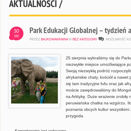
AKTUALNOŚCI /
Park Edukacji Globalnej – tydzień 
30
SIE
PRZEZ
BAJKOWAKRAINA
W
BEZ KATEGORII
MOŻLIWOŚĆ K
25 sierpnia wybraliśmy się do Park
niezwykłe miejsce umożliwiające po
Swoją niezwykłą podróż rozpoczęliś
afrykańskie chaty, kościół a nawet
się tam tradycyjne fufu oraz jak a
moście zawędrowaliśmy do Mongolii
na Arktykę. Duże wrażenie zrobiły n
peruwiańska chatka na wzgórzu. Ilo
poznania obcych kultur wszystkimi 
przygoda.
Komentowanie jest wyłączone.