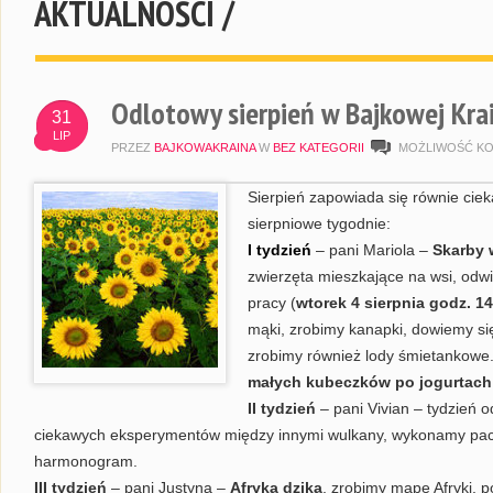
AKTUALNOŚCI /
Odlotowy sierpień w Bajkowej Kra
31
LIP
PRZEZ
BAJKOWAKRAINA
W
BEZ KATEGORII
MOŻLIWOŚĆ K
Sierpień zapowiada się równie cieka
sierpniowe tygodnie:
I tydzień
– pani Mariola –
Skarby 
zwierzęta mieszkające na wsi, odw
pracy (
wtorek 4 sierpnia godz. 14
mąki, zrobimy kanapki, dowiemy się
zrobimy również lody śmietankowe
małych kubeczków po jogurtach 
II tydzień
– pani Vivian – tydzień 
ciekawych eksperymentów między innymi wulkany, wykonamy pa
harmonogram.
III tydzień
– pani Justyna –
Afryka dzika
, zrobimy mapę Afryki, 