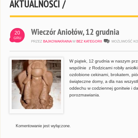
AKTUALNOŚCI /
Wieczór Aniołów, 12 grudnia
20
GRU
PRZEZ
BAJKOWAKRAINA
W
BEZ KATEGORII
MOŻLIWOŚĆ K
W piątek, 12 grudnia w naszym prze
wspólnie z Rodzicami robiły aniołki
ozdobione cekinami, brokatem, pió
świąteczne domy, a dla nas wszyst
oddechu w codziennej gonitwie i da
porozmawiania.
Komentowanie jest wyłączone.