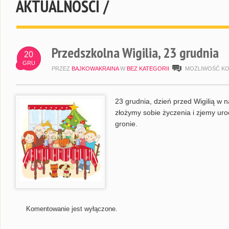
AKTUALNOŚCI /
Przedszkolna Wigilia, 23 grudnia
20
GRU
PRZEZ
BAJKOWAKRAINA
W
BEZ KATEGORII
MOŻLIWOŚĆ K
23 grudnia, dzień przed Wigilią w 
złożymy sobie życzenia i zjemy ur
gronie.
Komentowanie jest wyłączone.