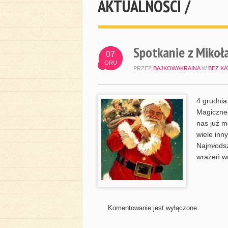
AKTUALNOŚCI /
Spotkanie z Miko
07
GRU
PRZEZ
BAJKOWAKRAINA
W
BEZ KA
4 grudnia
Magiczne
nas już m
wiele inn
Najmłodsz
wrażeń wr
Komentowanie jest wyłączone.