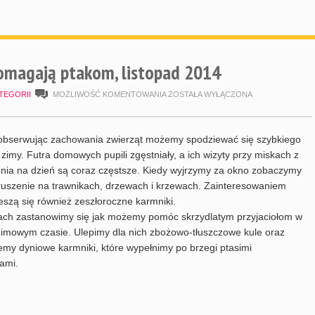
omagają ptakom, listopad 2014
MALI
TEGORII
MOŻLIWOŚĆ KOMENTOWANIA
ZOSTAŁA WYŁĄCZONA
DZIAŁKOWCE
POMAGAJĄ
obserwując zachowania zwierząt możemy spodziewać się szybkiego
PTAKOM,
 zimy. Futra domowych pupili zgęstniały, a ich wizyty przy miskach z
nia na dzień są coraz częstsze. Kiedy wyjrzymy za okno zobaczymy
LISTOPAD
ruszenie na trawnikach, drzewach i krzewach. Zainteresowaniem
2014
eszą się również zeszłoroczne karmniki.
ach zastanowimy się jak możemy pomóc skrzydlatym przyjaciołom w
imowym czasie. Ulepimy dla nich zbożowo-tłuszczowe kule oraz
emy dyniowe karmniki, które wypełnimy po brzegi ptasimi
ami.