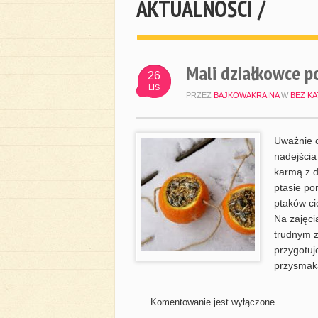
AKTUALNOŚCI /
Mali działkowce p
26
LIS
PRZEZ
BAJKOWAKRAINA
W
BEZ KA
Uważnie 
nadejścia
karmą z d
ptasie po
ptaków ci
Na zajęci
trudnym z
przygotuj
przysmak
Komentowanie jest wyłączone.