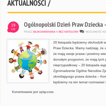
AKTUALNOŚCI /
Ogólnopolski Dzień Praw Dziecka 
19
LIS
PRZEZ
BAJKOWAKRAINA
W
BEZ KATEGORII
MOŻLIWOŚĆ K
20 listopada będziemy obchodzili w
Praw Dziecka. Mamy nadzieję, że u
że mają swoje prawa i powinny wiedz
dorosłym przypomni, że mają tych 
nieprzypadkowy – 20 listopada wyp
Zgromadzenie Ogólne Narodów Zj
określającego prawa dziecka – Kon
będziemy na ten temat rozmawiać n
Komentowanie jest wyłączone.