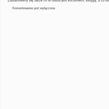
Zastanowimy się także co w cebuli jest korzeniem, łodygą, a co liś
Komentowanie jest wyłączone.