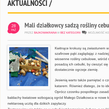
AKTUALNOŚCI /
Mali działkowcy sadzą rośliny ceb
28
PAŹ
PRZEZ
BAJKOWAKRAINA
W
BEZ KATEGORII
MOŻLIWOŚĆ K
Kwitnące krokusy są zwiastunem w
szafirowe pąki zaglądając z nadzie
wiosenne rośliny cebulowe, wśród ni
posadzą ich cebulki, by cieszyć si
dostatecznie ogrzeje ziemię.
Jesienią warto także pamiętać o c
katarem. Również dlatego, że to i
Oprócz czosnku pospolitego zasad
baldachy kwiatowe wzbogacą ogród Małego Działkowca w nowe kolor
nektarową ucztą dla dzikich zapylaczy.