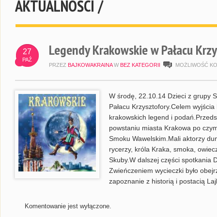
AKTUALNOŚCI /
Legendy Krakowskie w Pałacu Krzy
27
PAŹ
PRZEZ
BAJKOWAKRAINA
W
BEZ KATEGORII
MOŻLIWOŚĆ K
W środę, 22.10.14 Dzieci z grupy 
Pałacu Krzysztofory.Celem wyjścia 
krakowskich legend i podań.Przedszk
powstaniu miasta Krakowa po czym w
Smoku Wawelskim.Mali aktorzy dumn
rycerzy, króla Kraka, smoka, owiec
Skuby.W dalszej części spotkania D
Zwieńczeniem wycieczki było obejr
zapoznanie z historią i postacią Laj
Komentowanie jest wyłączone.