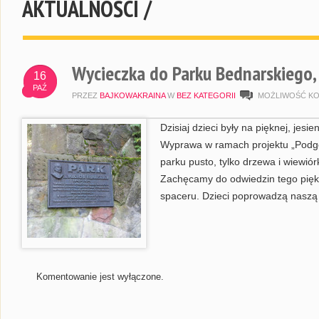
AKTUALNOŚCI /
Wycieczka do Parku Bednarskiego,
16
PAŹ
PRZEZ
BAJKOWAKRAINA
W
BEZ KATEGORII
MOŻLIWOŚĆ K
Dzisiaj dzieci były na pięknej, jes
Wyprawa w ramach projektu „Podgó
parku pusto, tylko drzewa i wiewió
Zachęcamy do odwiedzin tego pi
spaceru. Dzieci poprowadzą naszą 
Komentowanie jest wyłączone.