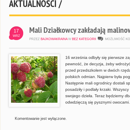
AKTUALNOŚCI /
Mali Działkowcy zakładają malino
17
WRZ
PRZEZ
BAJKOWAKRAINA
W
BEZ KATEGORII
MOŻLIWOŚĆ K
16 września odbyły się pierwsze za
pewność, że decyzja, żeby wdrożyć t
przed przedszkolem w dwóch rzęda
polskich odmian. Najpierw była pog
Następnie mali ogrodnicy dostali spr
posadziły i podlały krzaki. Wszysc
swojego dzieła. Teraz będziemy db
odwdzięczą się pysznymi owocami.
Komentowanie jest wyłączone.