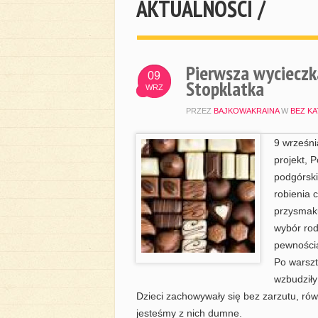
AKTUALNOŚCI /
Pierwsza wyciecz
09
Stopklatka
WRZ
PRZEZ
BAJKOWAKRAINA
W
BEZ KA
9 wrześni
projekt, 
podgórski
robienia 
przysmaku
wybór rod
pewności
Po warszt
wzbudziły
Dzieci zachowywały się bez zarzutu, rów
jesteśmy z nich dumne.