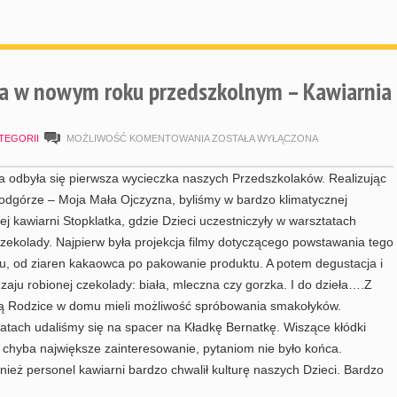
ka w nowym roku przedszkolnym – Kawiarnia
PIERWSZA
TEGORII
MOŻLIWOŚĆ KOMENTOWANIA
ZOSTAŁA WYŁĄCZONA
WYCIECZKA
a odbyła się pierwsza wycieczka naszych Przedszkolaków. Realizując
W
Podgórze – Moja Mała Ojczyzna, byliśmy w bardzo klimatycznej
NOWYM
ej kawiarni Stopklatka, gdzie Dzieci uczestniczyły w warsztatach
ROKU
czekolady. Najpierw była projekcja filmy dotyczącego powstawania tego
, od ziaren kakaowca po pakowanie produktu. A potem degustacja i
PRZEDSZKOLNYM
zaju robionej czekolady: biała, mleczna czy gorzka. I do dzieła….Z
–
ą Rodzice w domu mieli możliwość spróbowania smakołyków.
KAWIARNIA
atach udaliśmy się na spacer na Kładkę Bernatkę. Wiszące kłódki
STOPKLATKA
 chyba największe zainteresowanie, pytaniom nie było końca.
nież personel kawiarni bardzo chwalił kulturę naszych Dzieci. Bardzo