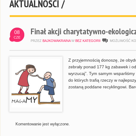
AKTUALNOŚCI /
Finał akcji charytatywno-ekologic
08
CZE
PRZEZ
BAJKOWAKRAINA
W
BEZ KATEGORII
MOŻLIWOŚĆ K
Z przyjemnością donoszę, że obyd
zebrały ponad 177 kg zabawek i odz
wyrzucaj”. Tym samym wsparliśmy
do których trafią rzeczy w najlepsz
zostaną poddane recyklingowi. Bar
Komentowanie jest wyłączone.