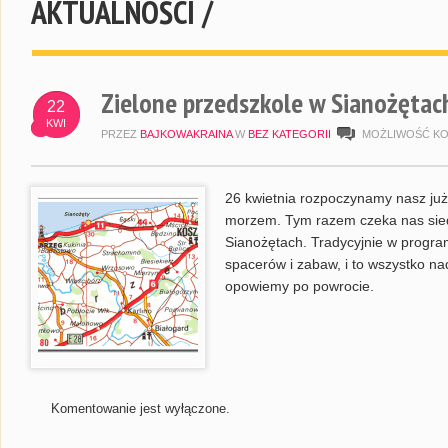
AKTUALNOŚCI /
Zielone przedszkole w Sianożętac
22
KWI
PRZEZ
BAJKOWAKRAINA
W
BEZ KATEGORII
MOŻLIWOŚĆ K
26 kwietnia rozpoczynamy nasz już 
morzem. Tym razem czeka nas si
Sianożętach. Tradycyjnie w progra
spacerów i zabaw, i to wszystko 
opowiemy po powrocie.
Komentowanie jest wyłączone.