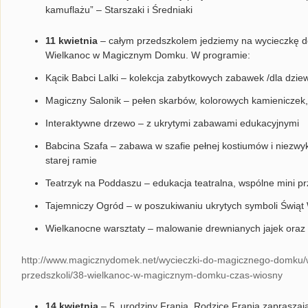
kamuflażu” – Starszaki i Średniaki
11 kwietnia
– całym przedszkolem jedziemy na wycieczkę d
Wielkanoc w Magicznym Domku. W programie:
Kącik Babci Lalki – kolekcja zabytkowych zabawek /dla dzie
Magiczny Salonik – pełen skarbów, kolorowych kamieniczek,
Interaktywne drzewo – z ukrytymi zabawami edukacyjnymi
Babcina Szafa – zabawa w szafie pełnej kostiumów i niezwykł
starej ramie
Teatrzyk na Poddaszu – edukacja teatralna, wspólne mini p
Tajemniczy Ogród – w poszukiwaniu ukrytych symboli Świąt 
Wielkanocne warsztaty – malowanie drewnianych jajek oraz
http://www.magicznydomek.net/wycieczki-do-magicznego-domku/
przedszkoli/38-wielkanoc-w-magicznym-domku-czas-wiosny
14 kwietnia
– 5. urodziny Frania. Rodzice Frania zaprasza