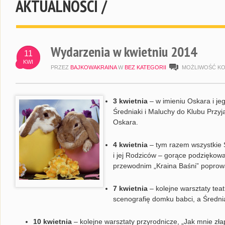
AKTUALNOŚCI /
Wydarzenia w kwietniu 2014
11
KWI
PRZEZ
BAJKOWAKRAINA
W
BEZ KATEGORII
MOŻLIWOŚĆ K
3 kwietnia
– w imieniu Oskara i j
Średniaki i Maluchy do Klubu Przyj
Oskara.
4 kwietnia
– tym razem wszystkie 
i jej Rodziców – gorące podziękow
przewodnim „Kraina Baśni” poprow
7 kwietnia
– kolejne warsztaty teat
scenografię domku babci, a Średnia
10 kwietnia
– kolejne warsztaty przyrodnicze, „Jak mnie złap