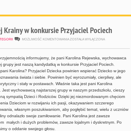
 Krainy w konkursie Przyjaciel Pociech
KANDYDAT
TEGORII
MOŻLIWOŚĆ KOMENTOWANIA
ZOSTAŁA WYŁĄCZONA
BAJKOWEJ
KRAINY
przyjemnością informujemy, że pani Karolina Rejewska, wychowawca
W
ej grupy jest naszą kandydatką w konkursie Przyjaciel Pociech.
pani Karolina? Przyjaciel Dziecka powinien wspierać Dziecko w jego
KONKURSIE
oznawania świata i siebie. Powinien być wyrozumiały, cierpliwy, ale
PRZYJACIEL
rytyczny i stały w postawach. Właśnie taka jest pani Karolina
POCIECH
 Jest wychowawcą najstarszej grupy w naszym przedszkolu, cieszy
ną sympatią Dzieci i Rodziców. Dzięki jej niezmordowanym chęciom
enia Dzieciom w rozwijaniu ich pasji, okazywaniem szczerego
owania, własnym poszukiwaniom, aby pogłębić temat, wielu z uczniów
liny odnalazło swoje zamiłowanie. Pani Karolina jest zawsze
iem małych i dużych problemów, zawsze lojalnym i dyskretnym. Po
simy o oddanie swojego głosu.