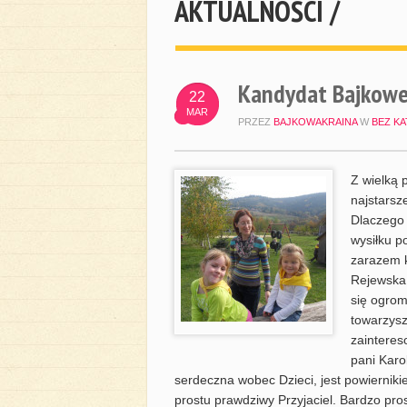
AKTUALNOŚCI /
Kandydat Bajkowej
22
MAR
PRZEZ
BAJKOWAKRAINA
W
BEZ KA
Z wielką 
najstarsz
Dlaczego 
wysiłku p
zarazem k
Rejewska.
się ogrom
towarzysz
zainteres
pani Karo
serdeczna wobec Dzieci, jest powiernik
prostu prawdziwy Przyjaciel. Bardzo pro