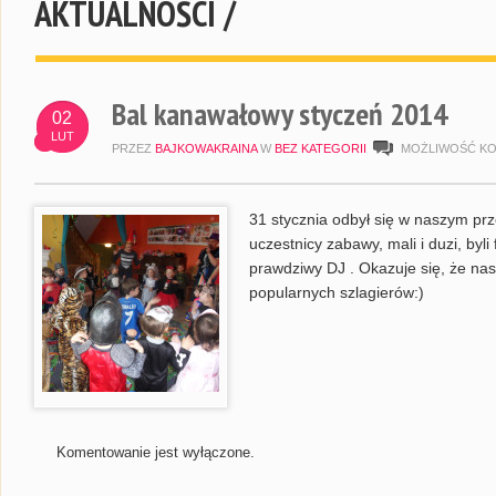
AKTUALNOŚCI /
Bal kanawałowy styczeń 2014
02
LUT
PRZEZ
BAJKOWAKRAINA
W
BEZ KATEGORII
MOŻLIWOŚĆ K
31 stycznia odbył się w naszym pr
uczestnicy zabawy, mali i duzi, byl
prawdziwy DJ . Okazuje się, że nas
popularnych szlagierów:)
Komentowanie jest wyłączone.