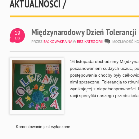
AKTUALNOŚCI /
Międzynarodowy Dzień Tolerancji
19
LIS
PRZEZ
BAJKOWAKRAINA
W
BEZ KATEGORII
MOŻLIWOŚĆ K
16 listopada obchodzimy Międzynaro
poszanowaniem cudzych uczuć, pog
postępowania choćby były całkowic
nimi sprzeczne. Tolerancja to równ
wynikającej z niepełnosprawności. I
racji specyfiki naszego przedszkol
Komentowanie jest wyłączone.