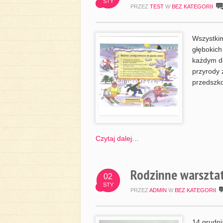
STY
PRZEZ
TEST
W
BEZ KATEGORII
Wszystkim
głębokich
każdym dn
przyrody 
przedszko
Czytaj dalej…
Rodzinne warszta
02
STY
PRZEZ
ADMIN
W
BEZ KATEGORII
14 grudni