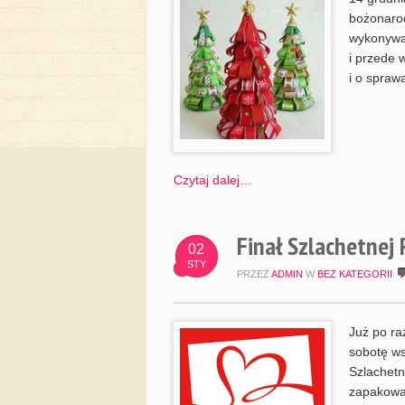
bożonarod
wykonywal
i przede 
i o spraw
Czytaj dalej…
Finał Szlachetnej 
02
STY
PRZEZ
ADMIN
W
BEZ KATEGORII
Już po ra
sobotę w
Szlachetn
zapakowal