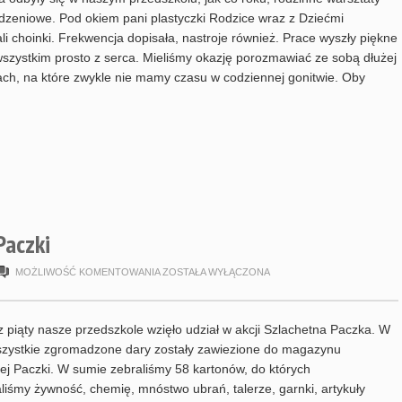
zeniowe. Pod okiem pani plastyczki Rodzice wraz z Dziećmi
i choinki. Frekwencja dopisała, nastroje również. Prace wyszły piękne
wszystkim prosto z serca. Mieliśmy okazję porozmawiać ze sobą dłużej
ach, na które zwykle nie mamy czasu w codziennej gonitwie. Oby
Paczki
FINAŁ
MOŻLIWOŚĆ KOMENTOWANIA
ZOSTAŁA WYŁĄCZONA
SZLACHETNEJ
PACZKI
z piąty nasze przedszkole wzięło udział w akcji Szlachetna Paczka. W
szystkie zgromadzone dary zostały zawiezione do magazynu
ej Paczki. W sumie zebraliśmy 58 kartonów, do których
iśmy żywność, chemię, mnóstwo ubrań, talerze, garnki, artykuły