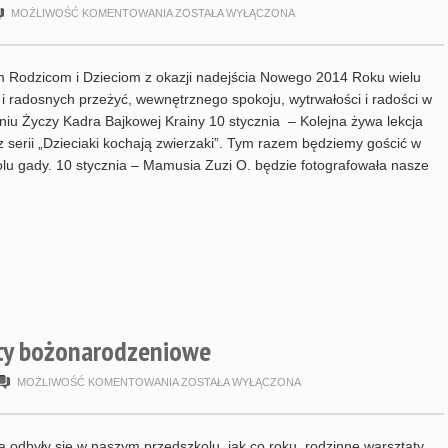
HARMONOGRAM
MOŻLIWOŚĆ KOMENTOWANIA
ZOSTAŁA WYŁĄCZONA
STYCZEŃ
2014
 Rodzicom i Dzieciom z okazji nadejścia Nowego 2014 Roku wielu
 i radosnych przeżyć, wewnętrznego spokoju, wytrwałości i radości w
iu Życzy Kadra Bajkowej Krainy 10 stycznia – Kolejna żywa lekcja
z serii „Dzieciaki kochają zwierzaki”. Tym razem będziemy gościć w
lu gady. 10 stycznia – Mamusia Zuzi O. będzie fotografowała nasze
ty bożonarodzeniowe
RODZINNE
MOŻLIWOŚĆ KOMENTOWANIA
ZOSTAŁA WYŁĄCZONA
WARSZTATY
BOŻONARODZENIOWE
a odbyły się w naszym przedszkolu, jak co roku, rodzinne warsztaty