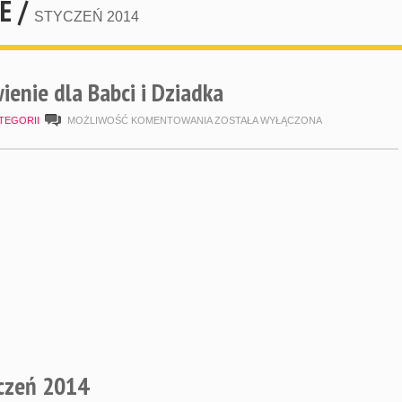
E /
STYCZEŃ 2014
enie dla Babci i Dziadka
ZIMOWE
TEGORII
MOŻLIWOŚĆ KOMENTOWANIA
ZOSTAŁA WYŁĄCZONA
PRZEDSTAWIENIE
DLA
BABCI
I
DZIADKA
czeń 2014