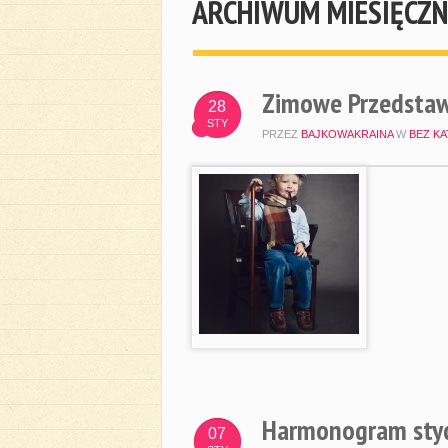
ARCHIWUM MIESIĘCZN
Zimowe Przedstawi
28
STY
PRZEZ
BAJKOWAKRAINA
W
BEZ KA
Harmonogram sty
07