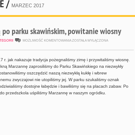
E /
MARZEC 2017
 po parku skawińskim, powitanie wiosny
SPACER
TEGORII
MOŻLIWOŚĆ KOMENTOWANIA
ZOSTAŁA WYŁĄCZONA
Z
MARZANNĄ
7 r. jak nakazuje tradycja pożegnaliśmy zimę i przywitaliśmy wiosnę.
PO
kną Marzannę zaprosiliśmy do Parku Skawińskiego na niezwykły
ostanowiliśmy oszczędzić naszą niezwykłą kukłę i wbrew
PARKU
emu zwyczajowi nie utopiliśmy jej. W parku szukaliśmy oznak
SKAWIŃSKIM,
odziwialiśmy dostojne łabędzie i bawiliśmy się na placach zabaw. Po
POWITANIE
 do przedszkola uśpiliśmy Marzannę w naszym ogródku.
WIOSNY