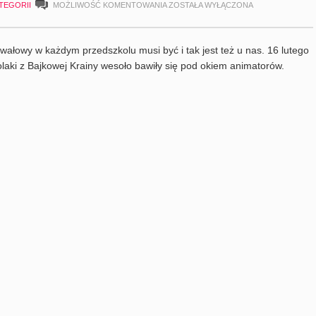
BAL
TEGORII
MOŻLIWOŚĆ KOMENTOWANIA
ZOSTAŁA WYŁĄCZONA
KARNAWAŁOWY
W
wałowy w każdym przedszkolu musi być i tak jest też u nas. 16 lutego
BAJKOWEJ
laki z Bajkowej Krainy wesoło bawiły się pod okiem animatorów.
KRAINIE,
LUTY
2017