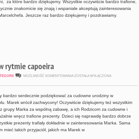
i, za które bardzo dziękujemy. Wszystkie oczywiście bardzo trafione,
ktycznie znakomicie się znają i wspaniale akceptują zainteresowania
arcelchefa. Jeszcze raz bardzo dziękujemy i pozdrawiamy.
w rytmie capoeira
6.
TEGORII
MOŻLIWOŚĆ KOMENTOWANIA
ZOSTAŁA WYŁĄCZONA
URODZINY
MARKA
y bardzo serdecznie podziękować za cudowne urodziny w
W
lu. Marek wrócił zachwycony! Oczywiście dziękujemy też wszystkim
z grupy Marka za wspólną zabawę, a ich Rodzicom za cudowne i
RYTMIE
żalnie wręcz trafione prezenty. Dzieci się naprawdę bardzo dobrze
CAPOEIRA
zystkie prezenty trafiały dokładnie w zainteresowania Marka. Sama
m mieć takich przyjaciół, jakich ma Marek w