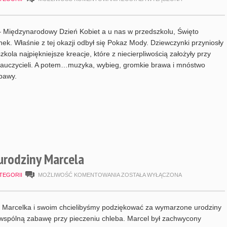
MODY
–
 Międzynarodowy Dzień Kobiet a u nas w przedszkolu, Święto
8
ek. Właśnie z tej okazji odbył się Pokaz Mody. Dziewczynki przyniosły
zkola najpiękniejsze kreacje, które z niecierpliwością założyły przy
MARCA,
auczycieli. A potem…muzyka, wybieg, gromkie brawa i mnóstwo
ŚWIĘTO
bawy.
DZIEWCZYNEK
.urodziny Marcela
PIECZEMY
TEGORII
MOŻLIWOŚĆ KOMENTOWANIA
ZOSTAŁA WYŁĄCZONA
CHLEB,
6.URODZINY
 Marcelka i swoim chcielibyśmy podziękować za wymarzone urodziny
MARCELA
wspólną zabawę przy pieczeniu chleba. Marcel był zachwycony