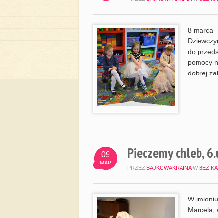
8 marca –
Dziewczyn
do przeds
pomocy n
dobrej za
Pieczemy chleb, 6
09
MAR
PRZEZ
BAJKOWAKRAINA
W
BEZ KA
W imieniu
Marcela, 