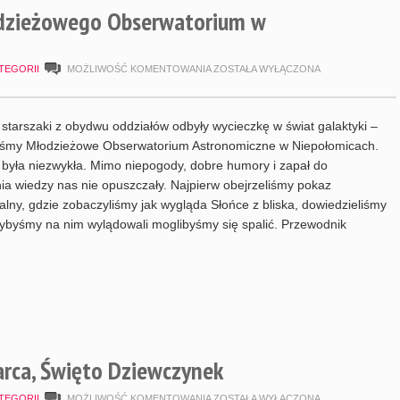
dzieżowego Obserwatorium w
WYCIECZKA
TEGORII
MOŻLIWOŚĆ KOMENTOWANIA
ZOSTAŁA WYŁĄCZONA
DO
MŁODZIEŻOWEGO
starszaki z obydwu oddziałów odbyły wycieczkę w świat galaktyki –
OBSERWATORIUM
liśmy Młodzieżowe Obserwatorium Astronomiczne w Niepołomicach.
była niezwykła. Mimo niepogody, dobre humory i zapał do
W
a wiedzy nas nie opuszczały. Najpierw obejrzeliśmy pokaz
NIEPOŁOMICACH
alny, gdzie zobaczyliśmy jak wygląda Słońce z bliska, dowiedzieliśmy
dybyśmy na nim wylądowali moglibyśmy się spalić. Przewodnik
rca, Święto Dziewczynek
POKAZ
TEGORII
MOŻLIWOŚĆ KOMENTOWANIA
ZOSTAŁA WYŁĄCZONA