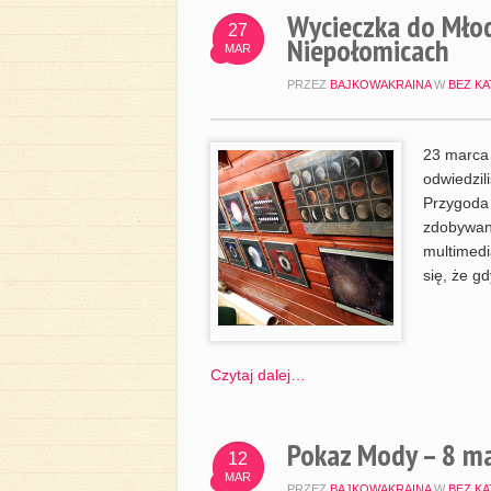
Wycieczka do Mło
27
Niepołomicach
MAR
PRZEZ
BAJKOWAKRAINA
W
BEZ KA
23 marca 
odwiedzi
Przygoda 
zdobywani
multimedi
się, że g
Czytaj dalej…
Pokaz Mody – 8 ma
12
MAR
PRZEZ
BAJKOWAKRAINA
W
BEZ KA