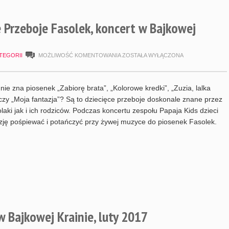
e Przeboje Fasolek, koncert w Bajkowej
PAPAJA
TEGORII
MOŻLIWOŚĆ KOMENTOWANIA
ZOSTAŁA WYŁĄCZONA
KIDS
I
 nie zna piosenek „Zabiorę brata”, „Kolorowe kredki”, „Zuzia, lalka
ZŁOTE
czy „Moja fantazja”? Są to dziecięce przeboje doskonale znane przez
laki jak i ich rodziców. Podczas koncertu zespołu Papaja Kids dzieci
PRZEBOJE
zję pośpiewać i potańczyć przy żywej muzyce do piosenek Fasolek.
FASOLEK,
KONCERT
W
BAJKOWEJ
KRAINIE,
LUTY
 Bajkowej Krainie, luty 2017
2017