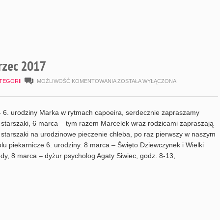
zec 2017
HARMONOGRAM
TEGORII
MOŻLIWOŚĆ KOMENTOWANIA
ZOSTAŁA WYŁĄCZONA
MARZEC
2017
 6. urodziny Marka w rytmach capoeira, serdecznie zapraszamy
 starszaki, 6 marca – tym razem Marcelek wraz rodzicami zapraszają
 starszaki na urodzinowe pieczenie chleba, po raz pierwszy w naszym
lu piekarnicze 6. urodziny. 8 marca – Święto Dziewczynek i Wielki
y, 8 marca – dyżur psycholog Agaty Siwiec, godz. 8-13,