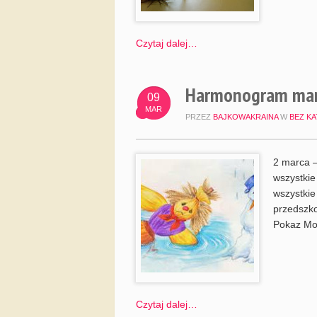
Czytaj dalej…
Harmonogram mar
09
MAR
PRZEZ
BAJKOWAKRAINA
W
BEZ KA
2 marca –
wszystkie
wszystkie
przedszko
Pokaz Mod
Czytaj dalej…