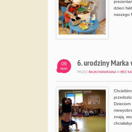
prezentam
dzieci fa
naszego M
6. urodziny Marka 
09
MAR
PRZEZ
BAJKOWAKRAINA
W
BEZ KA
Chcieliśm
przedszko
Dzieciom 
niewyobra
znają, ws
chciałaby