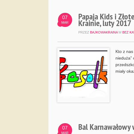
Papaja Kids i Złot
07
Krainie, luty 2017
MAR
PRZEZ
BAJKOWAKRAINA
W
BEZ KA
Kto z nas
nieduża” 
przedszko
miały oka
Bal Karnawałowy w
07
MAR