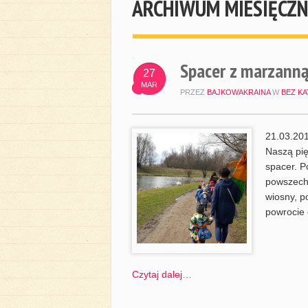
ARCHIWUM MIESIĘCZN
Spacer z marzanną
27
MAR
PRZEZ
BAJKOWAKRAINA
W
BEZ KA
21.03.201
Naszą pię
spacer. P
powszechn
wiosny, p
powrocie
Czytaj dalej…