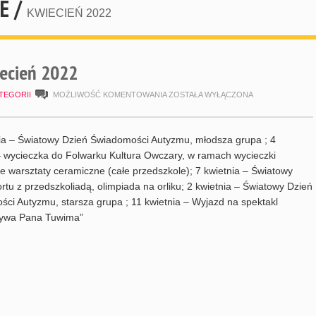
E /
KWIECIEŃ 2022
ecień 2022
HARMONOGRAM
TEGORII
MOŻLIWOŚĆ KOMENTOWANIA
ZOSTAŁA WYŁĄCZONA
KWIECIEŃ
2022
a – Światowy Dzień Świadomości Autyzmu, młodsza grupa ; 4
– wycieczka do Folwarku Kultura Owczary, w ramach wycieczki
e warsztaty ceramiczne (całe przedszkole); 7 kwietnia – Światowy
rtu z przedszkoliadą, olimpiada na orliku; 2 kwietnia – Światowy Dzień
ci Autyzmu, starsza grupa ; 11 kwietnia – Wyjazd na spektakl
ywa Pana Tuwima”