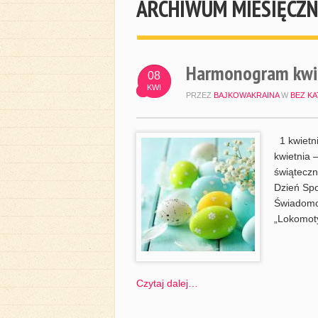
ARCHIWUM MIESIĘCZN
Harmonogram kwi
08
KWI
PRZEZ
BAJKOWAKRAINA
W
BEZ KA
1 kwietni
kwietnia 
świąteczn
Dzień Spo
Świadomoś
„Lokomot
Czytaj dalej…