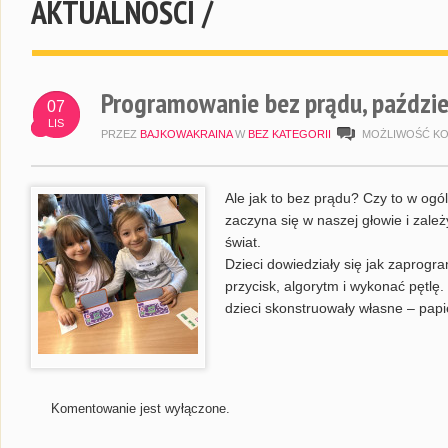
AKTUALNOŚCI /
Programowanie bez prądu, paździe
07
LIS
PRZEZ
BAJKOWAKRAINA
W
BEZ KATEGORII
MOŻLIWOŚĆ K
Ale jak to bez prądu? Czy to w og
zaczyna się w naszej głowie i zale
świat.
Dzieci dowiedziały się jak zaprogr
przycisk, algorytm i wykonać pętlę
dzieci skonstruowały własne – pap
Komentowanie jest wyłączone.